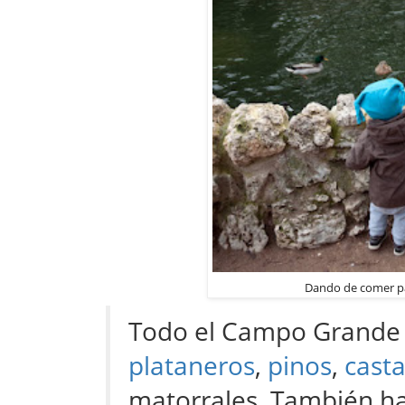
Dando de comer pa
Todo el Campo Grande 
plataneros
,
pinos
,
cast
matorrales. También h