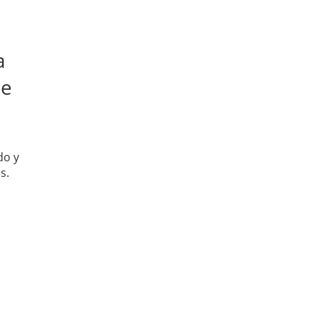
a
ue
do y
s.