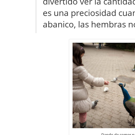
divertido ver la cantid
es una preciosidad cua
abanico, las hembras no
Dando de comer pa