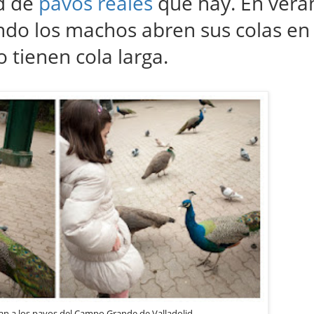
ad de
pavos reales
que hay. En vera
ndo los machos abren sus colas en
 tienen cola larga.
n a los pavos del Campo Grande de Valladolid