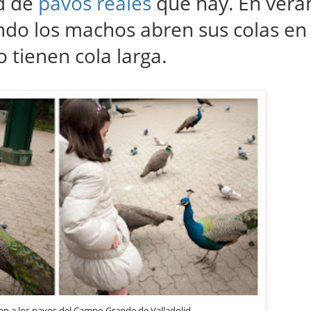
ad de
pavos reales
que hay. En vera
ndo los machos abren sus colas en
 tienen cola larga.
n a los pavos del Campo Grande de Valladolid