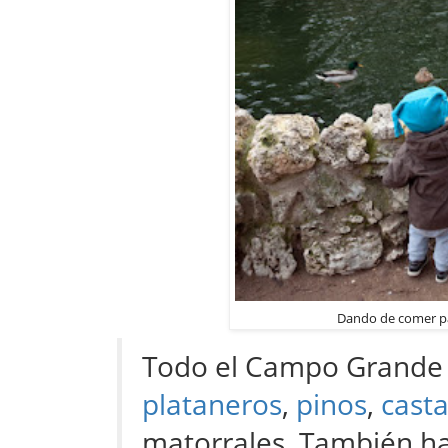
Dando de comer pa
Todo el Campo Grande 
plataneros
,
pinos
,
cast
matorrales. También h