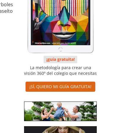
rboles
aseíto
¡guía gratuita!
La metodología para crear una
visión 360º del colegio que necesitas
¡SÍ, QUIERO MI GUÍA GRATUITA!