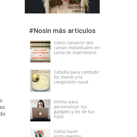
#Nosin más artículos
Cómo convertir dos
camas individuales en
cama de matrimonio
Cebolla para combatir
los mocos y la
congestión nasal
do
Vinilos para
mos
personalizar tus
gadgets y los de tus
odo
hijos
Cómo hacer
instrumentos