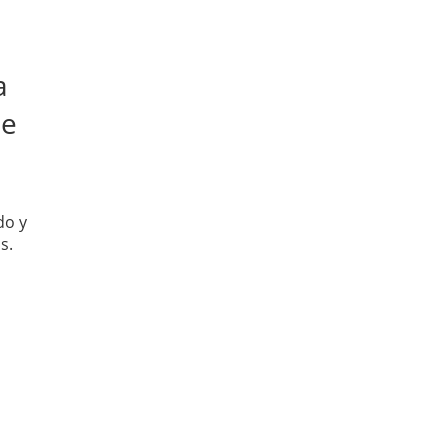
a
ue
do y
s.