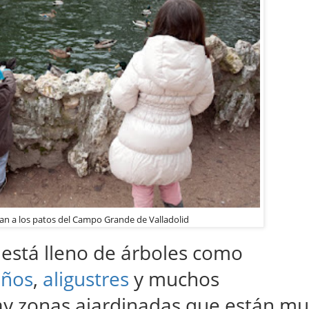
n a los patos del Campo Grande de Valladolid
está lleno de árboles como
años
,
aligustres
y muchos
ay zonas ajardinadas que están m