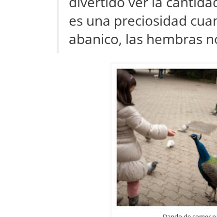
divertido ver la cantid
es una preciosidad cua
abanico, las hembras no
Dando de comer pa