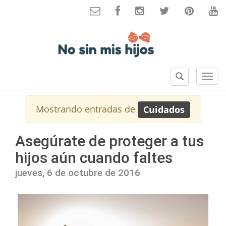
B
S
u
e
s
c
Mostrando entradas de
Cuidados
c
c
a
i
r
o
Asegúrate de proteger a tus
n
hijos aún cuando faltes
e
s
jueves, 6 de octubre de 2016