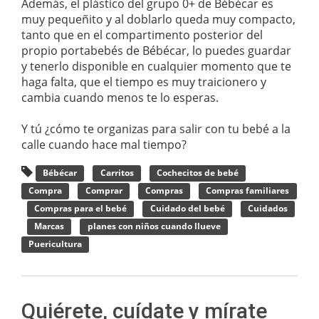
Además, el plástico del grupo 0+ de Bébécar es
muy pequeñito y al doblarlo queda muy compacto,
tanto que en el compartimento posterior del
propio portabebés de Bébécar, lo puedes guardar
y tenerlo disponible en cualquier momento que te
haga falta, que el tiempo es muy traicionero y
cambia cuando menos te lo esperas.
Y tú ¿cómo te organizas para salir con tu bebé a la
calle cuando hace mal tiempo?
Bébécar
Carritos
Cochecitos de bebé
Compra
Comprar
Compras
Compras familiares
Compras para el bebé
Cuidado del bebé
Cuidados
Marcas
planes con niños cuando llueve
Puericultura
Quiérete, cuídate y mírate