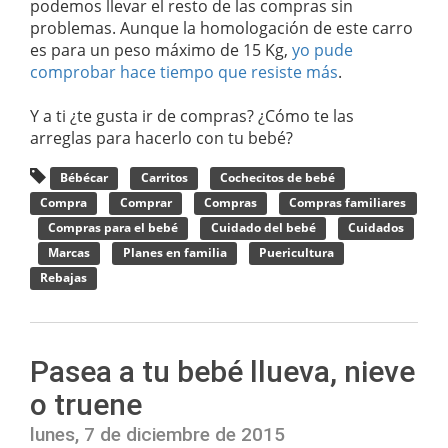
podemos llevar el resto de las compras sin
problemas. Aunque la homologación de este carro
es para un peso máximo de 15 Kg,
yo pude
comprobar hace tiempo que resiste más
.
Y a ti ¿te gusta ir de compras? ¿Cómo te las
arreglas para hacerlo con tu bebé?
Bébécar
Carritos
Cochecitos de bebé
Compra
Comprar
Compras
Compras familiares
Compras para el bebé
Cuidado del bebé
Cuidados
Marcas
Planes en familia
Puericultura
Rebajas
Pasea a tu bebé llueva, nieve
o truene
lunes, 7 de diciembre de 2015