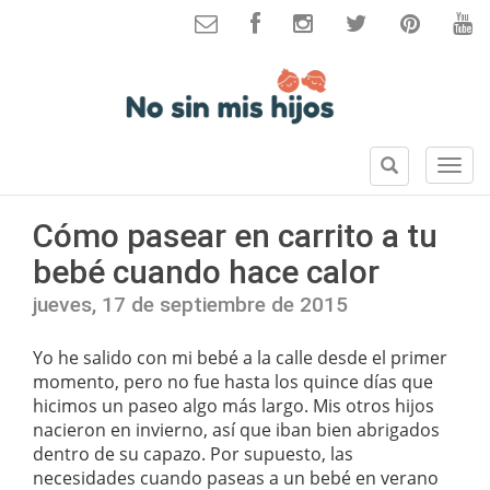
B
S
u
e
s
c
Cómo pasear en carrito a tu
c
c
a
bebé cuando hace calor
i
r
o
jueves, 17 de septiembre de 2015
n
e
Yo he salido con mi bebé a la calle desde el primer
s
momento, pero no fue hasta los quince días que
hicimos un paseo algo más largo. Mis otros hijos
nacieron en invierno, así que iban bien abrigados
dentro de su capazo. Por supuesto, las
necesidades cuando paseas a un bebé en verano