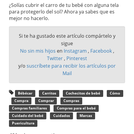
¿Solías cubrir el carro de tu bebé con alguna tela
para protegerlo del sol? Ahora ya sabes que es
mejor no hacerlo.
Si te ha gustado este artículo compártelo y
sigue
No sin mis hijos
en
Instagram
,
Facebook
,
Twitter
,
Pinterest
y/o
suscríbete para recibir los artículos por
Mail
Bébécar
Carritos
Cochecitos de bebé
Cómo
Compra
Comprar
Compras
Compras familiares
Compras para el bebé
Cuidado del bebé
Cuidados
Marcas
Puericultura