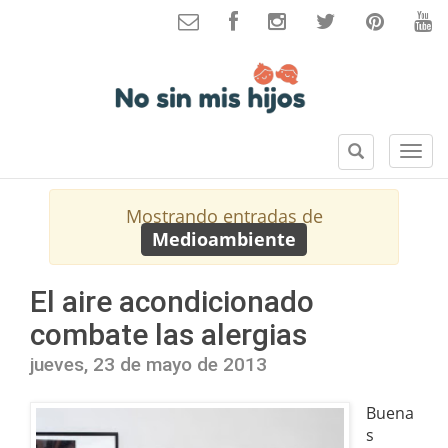
B
S
u
e
s
c
Mostrando entradas de
c
c
Medioambiente
a
i
r
o
n
El aire acondicionado
e
combate las alergias
s
jueves, 23 de mayo de 2013
Buena
s