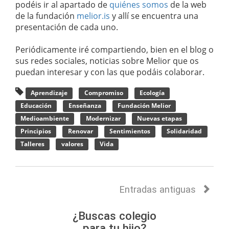
podéis ir al apartado de
quiénes somos
de la web
de la fundación
melior.is
y allí se encuentra una
presentación de cada uno.
Periódicamente iré compartiendo, bien en el blog o
sus redes sociales, noticias sobre Melior que os
puedan interesar y con las que podáis colaborar.
Aprendizaje
Compromiso
Ecología
Educación
Enseñanza
Fundación Melior
Medioambiente
Modernizar
Nuevas etapas
Principios
Renovar
Sentimientos
Solidaridad
Talleres
valores
Vida
Entradas antiguas
¿Buscas colegio
para tu hijo?