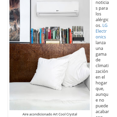
noticia
s para
los
alérgic
os.
LG
Electr
onics
lanza
una
gama
de
climati
zación
en el
hogar
que,
aunqu
e no
puede
acabar
Aire acondicionado Art Cool Crystal