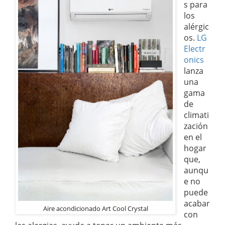
s para
los
alérgic
os.
LG
Electr
onics
lanza
una
gama
de
climati
zación
en el
hogar
que,
aunqu
e no
puede
acabar
Aire acondicionado Art Cool Crystal
con