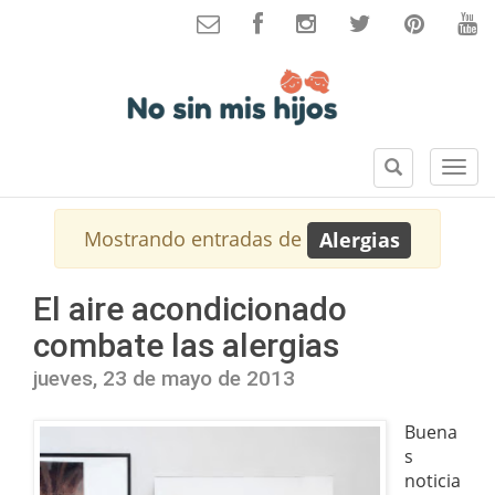
B
S
u
e
s
c
Mostrando entradas de
Alergias
c
c
a
i
r
o
El aire acondicionado
n
combate las alergias
e
s
jueves, 23 de mayo de 2013
Buena
s
noticia