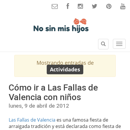
B
S
u
e
s
c
Mostrando entradas de
c
c
Actividades
a
i
r
o
n
Cómo ir a Las Fallas de
e
Valencia con niños
s
lunes, 9 de abril de 2012
Las Fallas de Valencia
es una famosa fiesta de
arraigada tradición y está declarada como fiesta de