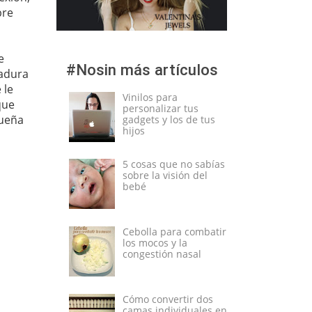
pre
e
#Nosin más artículos
tadura
 le
Vinilos para
que
personalizar tus
queña
gadgets y los de tus
hijos
5 cosas que no sabías
sobre la visión del
bebé
Cebolla para combatir
los mocos y la
congestión nasal
Cómo convertir dos
camas individuales en