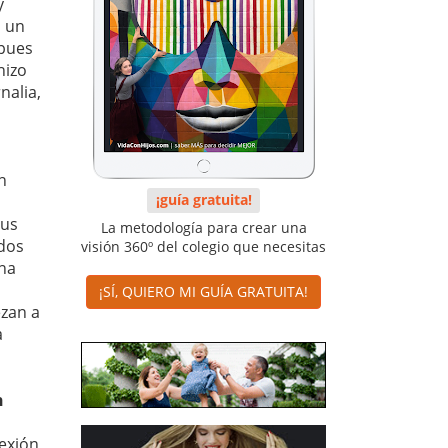
y
, un
 pues
hizo
nalia,
n
¡guía gratuita!
sus
La metodología para crear una
odos
visión 360º del colegio que necesitas
ina
¡SÍ, QUIERO MI GUÍA GRATUITA!
ezan a
a
n
exión,