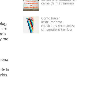
cama de matrimonio
Cómo hacer
instrumentos
blog,
musicales reciclados:
uiere
un sonajero-tambor
endo
 y me
 pena
de la
rlos