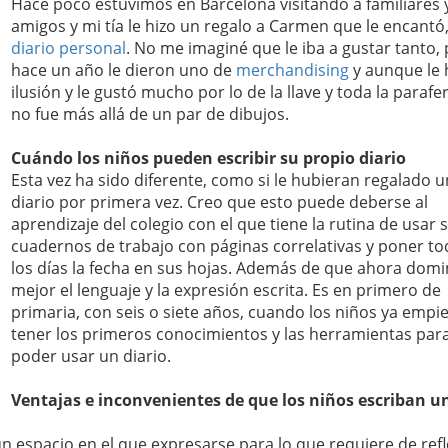
Hace poco estuvimos en Barcelona visitando a familiares 
amigos y mi tía le hizo un regalo a Carmen que le encantó
diario personal
. No me imaginé que le iba a gustar tanto,
hace un año le dieron uno de
merchandising
y aunque le 
ilusión y le gustó mucho por lo de la llave y toda la parafer
no fue más allá de un par de dibujos.
Cuándo los niños pueden escribir su propio diario
Esta vez ha sido diferente, como si le hubieran regalado u
diario por primera vez. Creo que esto puede deberse al
aprendizaje del colegio con el que tiene la rutina de usar 
cuadernos de trabajo con páginas correlativas y poner t
los días la fecha en sus hojas. Además de que ahora dom
mejor el lenguaje y la expresión escrita. Es en primero de
primaria, con seis o siete años, cuando los niños ya empi
tener los primeros conocimientos y las herramientas par
poder usar un diario.
Ventajas e inconvenientes de que los niños escriban u
un espacio en el que expresarse para lo que requiere de refl