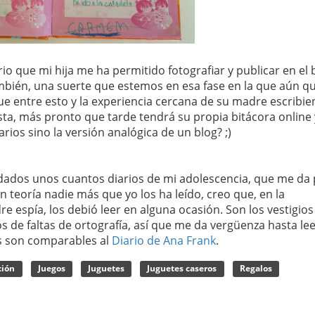
io que mi hija me ha permitido fotografiar y publicar en el 
también, una suerte que estemos en esa fase en la que aún q
e entre esto y la experiencia cercana de su madre escribi
ta, más pronto que tarde tendrá su propia bitácora online
rios sino la versión analógica de un blog? ;)
ados unos cuantos diarios de mi adolescencia, que me da
n teoría nadie más que yo los ha leído, creo que, en la
espía, los debió leer en alguna ocasión. Son los vestigios 
 de faltas de ortografía, así que me da vergüenza hasta lee
os son comparables al
Diario de Ana Frank
.
ción
Juegos
Juguetes
Juguetes caseros
Regalos