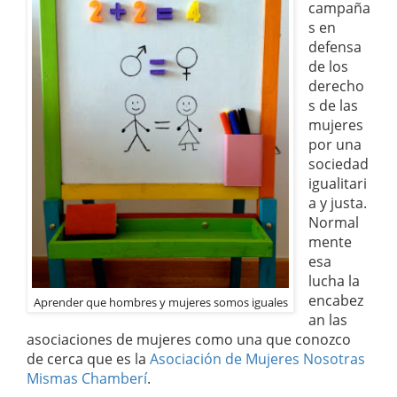
campaña
s en
defensa
de los
derecho
s de las
mujeres
por una
sociedad
igualitari
a y justa.
Normal
mente
esa
lucha la
encabez
Aprender que hombres y mujeres somos iguales
an las
asociaciones de mujeres como una que conozco
de cerca que es la
Asociación de Mujeres Nosotras
Mismas Chamberí
.