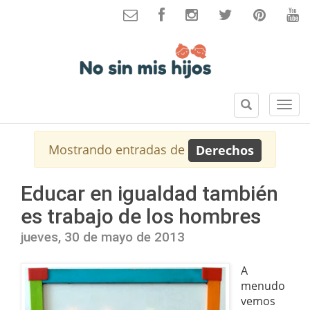
B
S
u
e
s
c
Mostrando entradas de
Derechos
c
c
a
i
r
o
Educar en igualdad también
n
es trabajo de los hombres
e
s
jueves, 30 de mayo de 2013
A
menudo
vemos