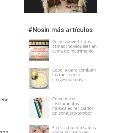
#Nosin más artículos
Cómo convertir dos
camas individuales en
cama de matrimonio
Cebolla para combatir
los mocos y la
congestión nasal
Cómo hacer
iene
instrumentos
a
musicales reciclados:
un sonajero-tambor
5 cosas que no sabías
 son
sobre la visión del