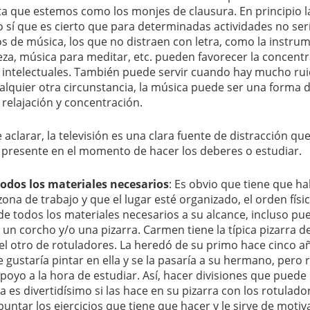
a que estemos como los monjes de clausura. En principio l
o sí que es cierto que para determinadas actividades no ser
s de música, los que no distraen con letra, como la instrum
aleza, música para meditar, etc. pueden favorecer la concent
intelectuales. También puede servir cuando hay mucho ru
cualquier otra circunstancia, la música puede ser una forma 
relajación y concentración.
aclarar, la televisión es una clara fuente de distracción qu
 presente en el momento de hacer los deberes o estudiar.
todos los materiales necesarios
: Es obvio que tiene que h
ona de trabajo y que el lugar esté organizado, el orden físi
e todos los materiales necesarios a su alcance, incluso pu
n corcho y/o una pizarra. Carmen tiene la típica pizarra d
r el otro de rotuladores. La heredó de su primo hace cinco a
 gustaría pintar en ella y se la pasaría a su hermano, pero 
oyo a la hora de estudiar. Así, hacer divisiones que puede 
la es divertidísimo si las hace en su pizarra con los rotulado
untar los ejercicios que tiene que hacer y le sirve de motiv