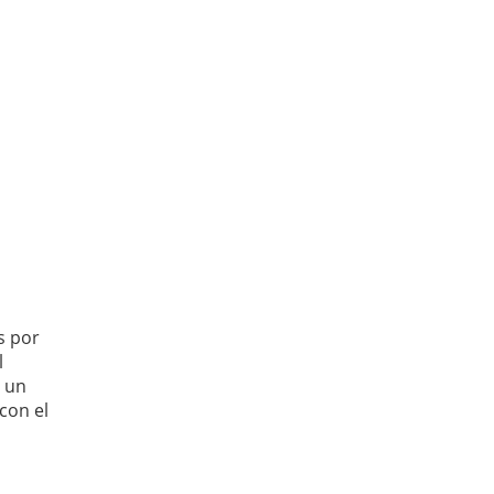
s por
l
y un
con el