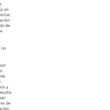
a
ía un
ental,
ración
ido de
de
e no
aber
co
ede
e
ños y
resulta
ser
res de
ación