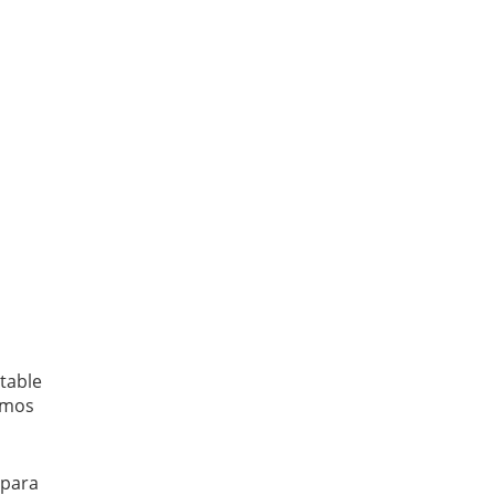
rtable
hemos
 para