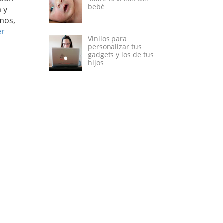
bebé
 y
mos,
er
Vinilos para
personalizar tus
gadgets y los de tus
hijos