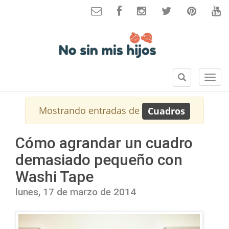
B
S
u
e
s
c
Mostrando entradas de
Cuadros
c
c
a
i
r
o
Cómo agrandar un cuadro
n
demasiado pequeño con
e
s
Washi Tape
lunes, 17 de marzo de 2014