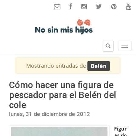
B
S
u
e
s
c
Mostrando entradas de
Belén
c
c
a
i
r
o
Cómo hacer una figura de
n
pescador para el Belén del
e
s
cole
lunes, 31 de diciembre de 2012
Figur
as de