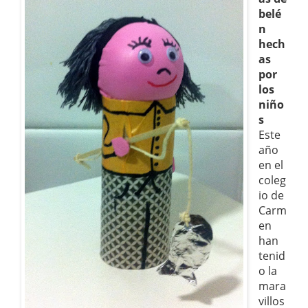
belé
n
hech
as
por
los
niño
s
Este
año
en el
coleg
io de
Carm
en
han
tenid
o la
mara
villos