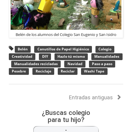
Belén de los alumnos del Colegio San Eugenio y San Isidro
Belén
Canutillos de Papel Higiénico
Colegio
Creatividad
DIY
Hazlo tú mismo
Manualidades
Manualidades recicladas
Navidad
Paso a paso
Pesebre
Reciclaje
Reciclar
Washi Tape
Entradas antiguas
¿Buscas colegio
para tu hijo?