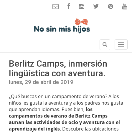
B
S
u
e
s
c
Berlitz Camps, inmersión
c
c
a
lingüística con aventura.
i
r
o
lunes, 29 de abril de 2019
n
e
¿Qué buscas en un campamento de verano? A los
s
niños les gusta la aventura y a los padres nos gusta
que aprendan idiomas. Pues bien,
los
campamentos de verano de Berlitz Camps
aunan las actividades de ocio y aventura con el
aprendizaje del inglés
. Descubre las ubicaciones