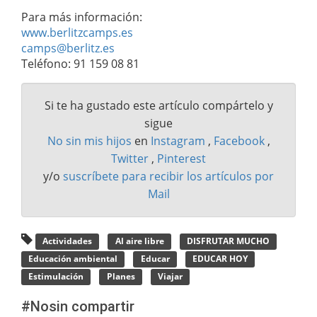
Para más información:
www.berlitzcamps.es
camps@berlitz.es
Teléfono: 91 159 08 81
Si te ha gustado este artículo compártelo y
sigue
No sin mis hijos
en
Instagram
,
Facebook
,
Twitter
,
Pinterest
y/o
suscríbete para recibir los artículos por
Mail
Actividades
Al aire libre
DISFRUTAR MUCHO
Educación ambiental
Educar
EDUCAR HOY
Estimulación
Planes
Viajar
#Nosin compartir