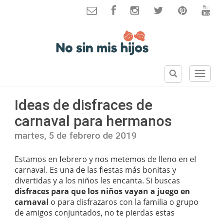
B
S
u
e
s
c
Ideas de disfraces de
c
c
a
carnaval para hermanos
i
r
o
martes, 5 de febrero de 2019
n
e
Estamos en febrero y nos metemos de lleno en el
s
carnaval. Es una de las fiestas más bonitas y
divertidas y a los niños les encanta. Si buscas
disfraces para que los niños vayan a juego en
carnaval
o para disfrazaros con la familia o grupo
de amigos conjuntados, no te pierdas estas