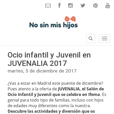
B
S
u
e
s
c
Ocio infantil y Juvenil en
c
c
a
JUVENALIA 2017
i
r
o
martes, 5 de diciembre de 2017
n
e
¿Vas a estar en Madrid este puente de diciembre?
s
Pues atento a la oferta de
JUVENALIA, el
Salón de
Ocio Infantil y Juvenil que se celebra en Ifema
. Es
genial para todo tipo de familias, incluso con hijos
de edades muy diferentes como la nuestra.
Descubre las actividades y diversión que os