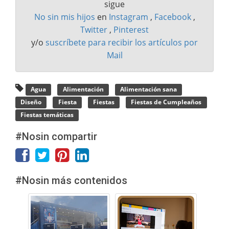
sigue
No sin mis hijos
en
Instagram
,
Facebook
,
Twitter
,
Pinterest
y/o
suscríbete para recibir los artículos por
Mail
Agua
Alimentación
Alimentación sana
Diseño
Fiesta
Fiestas
Fiestas de Cumpleaños
Fiestas temáticas
#Nosin compartir
#Nosin más contenidos