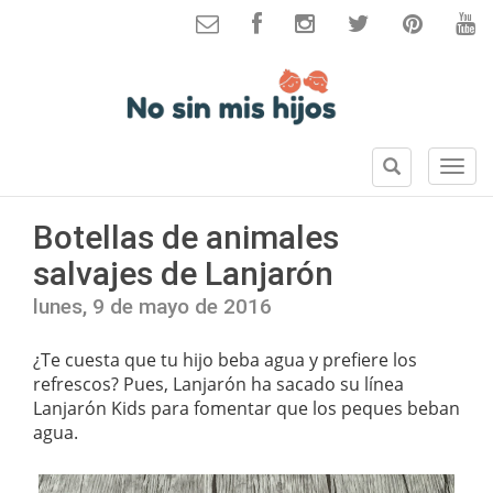
B
S
u
e
s
c
Botellas de animales
c
c
a
salvajes de Lanjarón
i
r
o
lunes, 9 de mayo de 2016
n
e
¿Te cuesta que tu hijo beba agua y prefiere los
s
refrescos? Pues, Lanjarón ha sacado su línea
Lanjarón Kids para fomentar que los peques beban
agua.