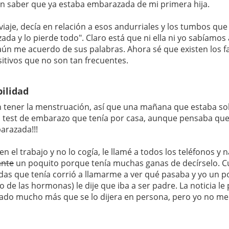
in saber que ya estaba embarazada de mi primera hija.
je, decía en relación a esos andurriales y los tumbos que
a y lo pierde todo". Claro está que ni ella ni yo sabíamos
ún me acuerdo de sus palabras. Ahora sé que existen los f
sitivos que no son tan frecuentes.
ilidad
sin tener la menstruación, así que una mañana que estaba so
un test de embarazo que tenía por casa, aunque pensaba qu
barazada!!!
n el trabajo y no lo cogía, le llamé a todos los teléfonos y 
ante
un poquito porque tenía muchas ganas de decírselo. 
idas que tenía corrió a llamarme a ver qué pasaba y yo un p
 de las hormonas) le dije que iba a ser padre. La noticia le
ado mucho más que se lo dijera en persona, pero yo no me