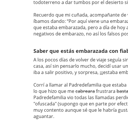
todoterreno a dar tumbos por el desierto s
Recuerdo que mi cuñada, acompañante de via
íbamos dando: “Por aquí viene una embarazad
que estaba embarazada, pero a día de hoy a
negativos de embarazo, no así los falsos po
Saber que estás embarazada con fiab
A los pocos días de volver de viaje seguía 
casa, así sin pensarlo mucho, decidí usar 
iba a salir positivo, y sorpresa, ¡¡¡estaba em
Corrí a llamar al Padredefamilia que estaba e
lo que hizo que me
cabreara
frustrara
bast
Padredefamilia vio todas las llamadas perd
"ofuscada" (supongo que en parte por efecto
muy contento aunque sé que le habría gust
aguantar.