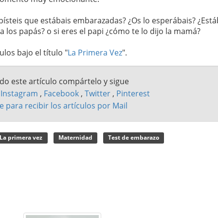
písteis que estábais embarazadas? ¿Os lo esperábais? ¿Está
 los papás? o si eres el papi ¿cómo te lo dijo la mamá?
los bajo el título "
La Primera Vez
".
ado este artículo compártelo y sigue
n
Instagram
,
Facebook
,
Twitter
,
Pinterest
e para recibir los artículos por Mail
La primera vez
Maternidad
Test de embarazo