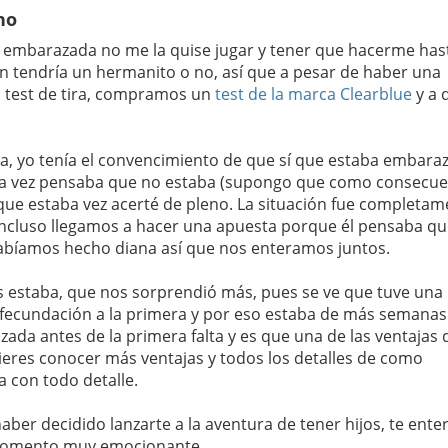
no
 embarazada no me la quise jugar y tener que hacerme has
n tendría un hermanito o no, así que a pesar de haber una
os test de tira, compramos un
test de la marca Clearblue
y a 
ra, yo tenía el convencimiento de que sí que estaba embara
mera vez pensaba que no estaba (supongo que como consecue
 que estaba vez acerté de pleno. La situación fue completa
incluso llegamos a hacer una apuesta porque él pensaba qu
abíamos hecho diana así que nos enteramos juntos.
estaba, que nos sorprendió más, pues se ve que tuve una
fecundación a la primera y por eso estaba de más semanas
ada antes de la primera falta y es que una de las ventajas 
quieres conocer más ventajas y todos los detalles de como
ca con todo detalle.
aber decidido lanzarte a la aventura de tener hijos, te ente
 momento muy emocionante.