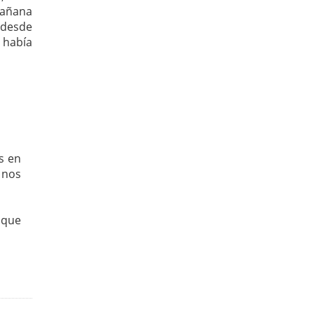
 mañana
y desde
 había
s en
 nos
 que