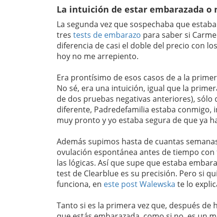
La intuición de estar embarazada o 
La segunda vez que sospechaba que estaba
tres
tests de embarazo
para saber si Carme
diferencia de casi el doble del precio con l
hoy no me arrepiento.
Era prontísimo de esos casos de a la prime
No sé, era una intuición, igual que la pri
de dos pruebas negativas anteriores), sólo
diferente, Padredefamilia estaba conmigo, 
muy pronto y yo estaba segura de que ya h
Además supimos hasta de cuantas semanas 
ovulación espontánea antes de tiempo con 
las lógicas. Así que supe que estaba embaraz
test de Clearblue es su precisión. Pero si 
funciona, en
este post
Walewska
te lo expli
Tanto si es la primera vez que, después de h
que estás embarazada, como si no, es un