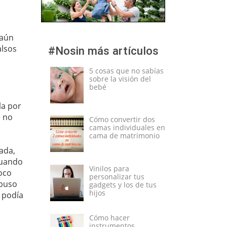
 aún
alsos
#Nosin más artículos
5 cosas que no sabías
sobre la visión del
bebé
la por
e no
Cómo convertir dos
camas individuales en
cama de matrimonio
nada,
Cuando
Vinilos para
oco
personalizar tus
 puso
gadgets y los de tus
hijos
 podía
Cómo hacer
instrumentos