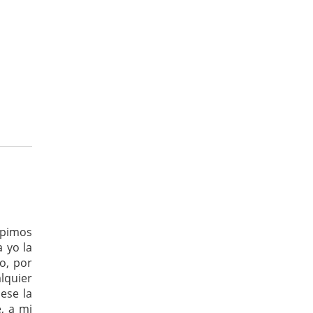
upimos
 yo la
o, por
lquier
ese la
, a mi