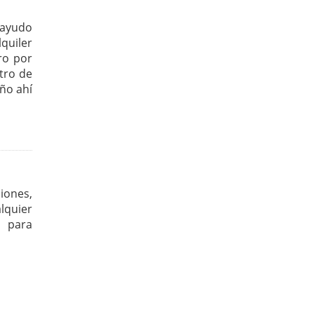
 ayudo
quiler
ro por
tro de
ño ahí
iones,
lquier
d para