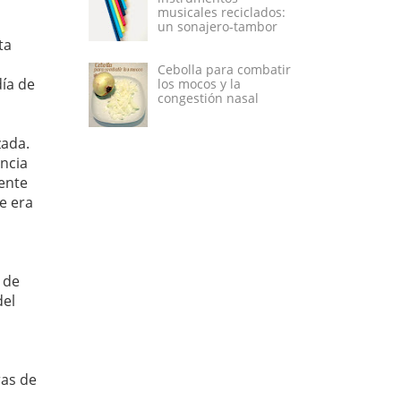
musicales reciclados:
un sonajero-tambor
ta
Cebolla para combatir
día de
los mocos y la
congestión nasal
zada.
ncia
mente
e era
 de
del
ras de