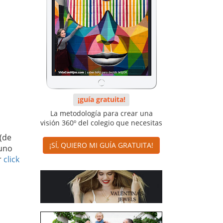
¡guía gratuita!
La metodología para crear una
visión 360º del colegio que necesitas
 (de
¡SÍ, QUIERO MI GUÍA GRATUITA!
 uno
r
click