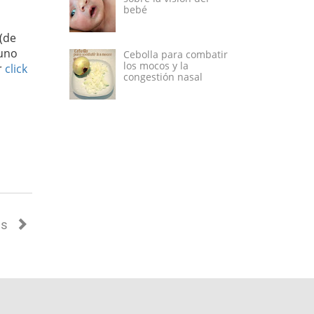
bebé
 (de
 uno
Cebolla para combatir
los mocos y la
r
click
congestión nasal
as