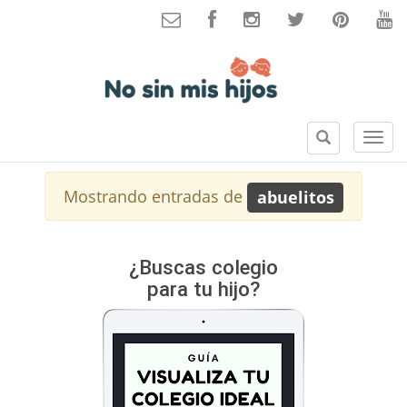
B
S
u
e
s
c
Mostrando entradas de
abuelitos
c
c
a
i
r
o
n
¿Buscas colegio
e
para tu hijo?
s