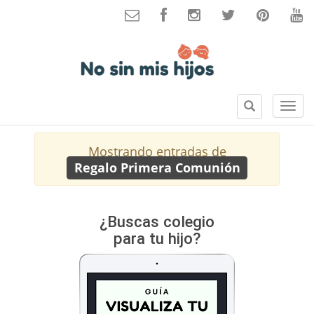
B
S
u
e
s
c
Mostrando entradas de
c
c
Regalo Primera Comunión
a
i
r
o
n
e
¿Buscas colegio
s
para tu hijo?