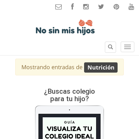
B
S
u
e
s
c
Mostrando entradas de
Nutrición
c
c
a
i
r
o
n
¿Buscas colegio
e
para tu hijo?
s