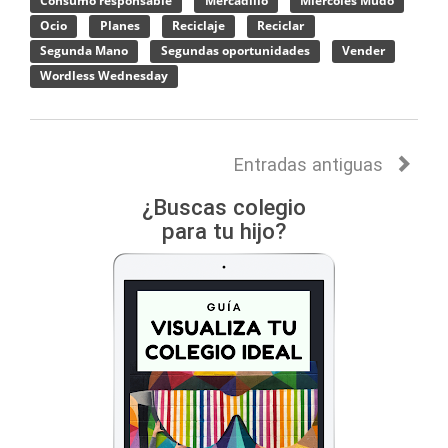
Consumo responsable
Mercadillo
Miércoles Mudo
Ocio
Planes
Reciclaje
Reciclar
Segunda Mano
Segundas oportunidades
Vender
Wordless Wednesday
Entradas antiguas
¿Buscas colegio
para tu hijo?