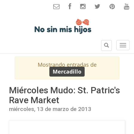
B
S
u
e
s
c
Mostrando entradas de
c
c
Mercadillo
a
i
r
o
n
Miércoles Mudo: St. Patric's
e
Rave Market
s
miércoles, 13 de marzo de 2013