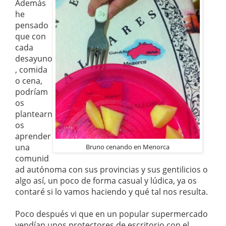
Además
he
pensado
que con
cada
desayuno
, comida
o cena,
podríam
os
plantearn
os
aprender
una
Bruno cenando en Menorca
comunid
ad autónoma con sus provincias y sus gentilicios o
algo así, un poco de forma casual y lúdica, ya os
contaré si lo vamos haciendo y qué tal nos resulta.
Poco después vi que en un popular supermercado
vendían unos protectores de escritorio con el