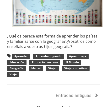
¿Qué os parece esta forma de aprender los países
y familiarizarse con la geografía? ¿Vosotros cómo
enseñáis a vuestros hijos geografía?
Aprender
Aprender jugando
Aprendizaje
Educación
Educación en casa
El Mundo
Geografía
Mapas
Viajar
Viajar con niños
Viaje
Entradas antiguas