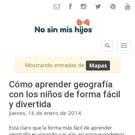
B
S
u
e
s
c
Mostrando entradas de
Mapas
c
c
a
i
r
o
Cómo aprender geografía
n
con los niños de forma fácil
e
s
y divertida
jueves, 16 de enero de 2014
Está claro que la forma más fácil de aprender
geografía es viajando y ni aún así porque podemos