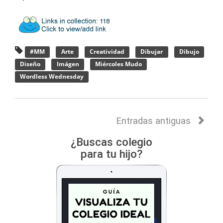
#MM
Arte
Creatividad
Dibujar
Dibujo
Diseño
Imágen
Miércoles Mudo
Wordless Wednesday
Entradas antiguas
¿Buscas colegio
para tu hijo?