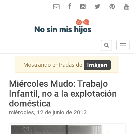
B
S
u
e
s
c
Mostrando entradas de
Imágen
c
c
a
i
r
o
Miércoles Mudo: Trabajo
n
Infantil, no a la explotación
e
s
doméstica
miércoles, 12 de junio de 2013