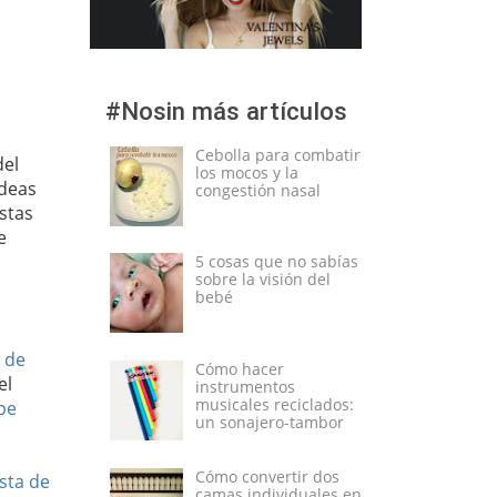
#Nosin más artículos
Cebolla para combatir
el
los mocos y la
ideas
congestión nasal
stas
e
5 cosas que no sabías
sobre la visión del
bebé
s de
Cómo hacer
el
instrumentos
musicales reciclados:
pe
un sonajero-tambor
Cómo convertir dos
esta de
camas individuales en