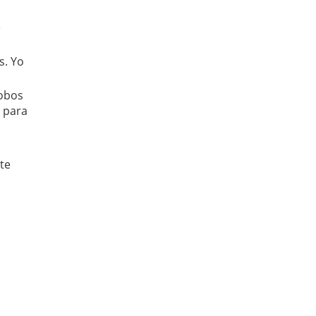
e
s. Yo
lobos
r para
te