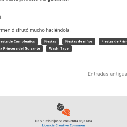
l.
 Carmen disfrutó mucho haciéndola.
iesta de Cumpleaños
Fiestas
Fiestas de niños
Fiestas de Pri
a Princesa del Guisante
Washi Tape
Entradas antigu
No sin mis hijos
se encuentra bajo una
Licencia Creative Commons