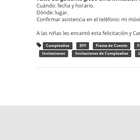
Cuándo: fecha y horario.
Dónde: lugar.
Confirmar asistencia en el teléfono: mi móvi
A las niñas les encantó esta felicitación y
Cumpleaños
DIY
Fiesta de Cuento
F
Invitaciones
Invitaciones de Cumpleaños
L