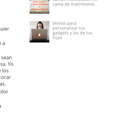
cama de matrimonio
Vinilos para
personalizar tus
quier
gadgets y los de tus
hijos
e a
e sean
osa. Yo
 los
corar
as.
olor
a