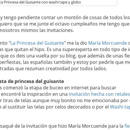
sta Princesa del Guisante con washi tape y globo
y tengo pendiente contar un montón de cosas de todos los
o quiero que se me junte el octavo cumpleaños me tengo que
osotros mismos las invitaciones.
nto "
La Princesa del Guisante
" me la dio
María Morcuende
d
as que quitan el hipo. Es una superexperta en todo tipo de 
ue os deis una vuelta por su blog, que además de unas fie
perfiestas, las españolas también y estoy por pedirle que m
tradas que rezuman creatividad por todos lados.
sta de princesa del guisante
s comenzó la etapa de buceo en internet para buscar
s encontré la inspiración en una
invitación hecha con retale
er tiras de telas aunque muy bonito no me emocionaba por 
al sustituir las telas por celos decorados o por el
Washi ta
a saqué de la invitación que hizo María Morcuende para la
fi