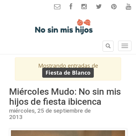
B
S
u
e
s
c
Mostrando entradas de
c
c
Fiesta de Blanco
a
i
r
o
n
Miércoles Mudo: No sin mis
e
hijos de fiesta ibicenca
s
miércoles, 25 de septiembre de
2013