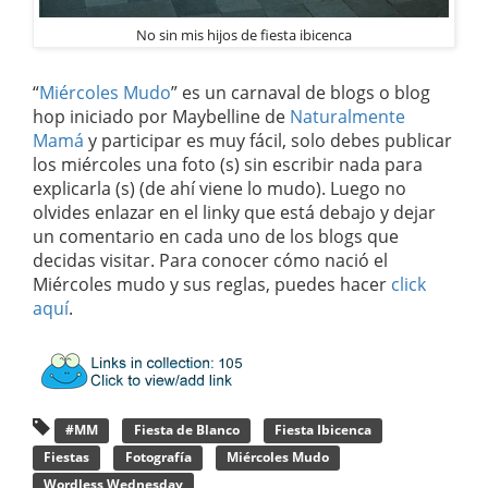
No sin mis hijos de fiesta ibicenca
“
Miércoles Mudo
” es un carnaval de blogs o blog
hop iniciado por Maybelline de
Naturalmente
Mamá
y participar es muy fácil, solo debes publicar
los miércoles una foto (s) sin escribir nada para
explicarla (s) (de ahí viene lo mudo). Luego no
olvides enlazar en el linky que está debajo y dejar
un comentario en cada uno de los blogs que
decidas visitar. Para conocer cómo nació el
Miércoles mudo y sus reglas, puedes hacer
click
aquí
.
#MM
Fiesta de Blanco
Fiesta Ibicenca
Fiestas
Fotografía
Miércoles Mudo
Wordless Wednesday