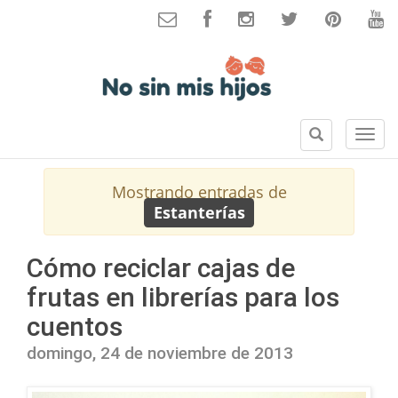
B
S
u
e
s
c
Mostrando entradas de
c
c
Estanterías
a
i
r
o
n
Cómo reciclar cajas de
e
frutas en librerías para los
s
cuentos
domingo, 24 de noviembre de 2013