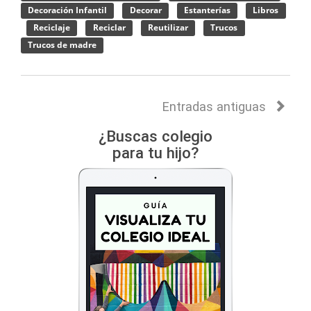
Decoración Infantil
Decorar
Estanterías
Libros
Reciclaje
Reciclar
Reutilizar
Trucos
Trucos de madre
Entradas antiguas
¿Buscas colegio
para tu hijo?