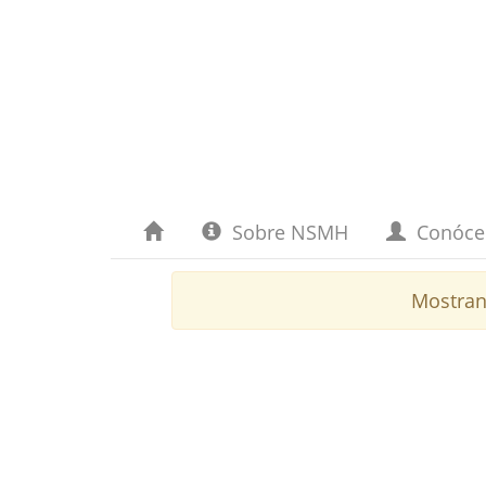
Sobre NSMH
Conóc
Mostran