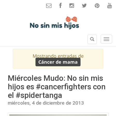
B
S
u
e
s
c
Mostrando entradas de
c
c
Cáncer de mama
a
i
r
o
n
Miércoles Mudo: No sin mis
e
hijos es #cancerfighters con
s
el #spidertanga
miércoles, 4 de diciembre de 2013