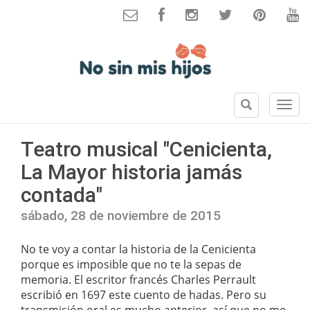
B
S
u
e
s
c
Teatro musical "Cenicienta,
c
c
a
La Mayor historia jamás
i
r
o
contada"
n
e
sábado, 28 de noviembre de 2015
s
No te voy a contar la historia de la Cenicienta
porque es imposible que no te la sepas de
memoria. El escritor francés Charles Perrault
escribió en 1697 este cuento de hadas. Pero su