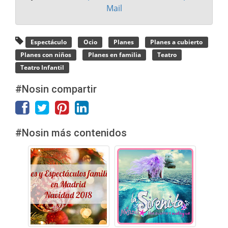
Mail
Espectáculo
Ocio
Planes
Planes a cubierto
Planes con niños
Planes en familia
Teatro
Teatro Infantil
#Nosin compartir
#Nosin más contenidos