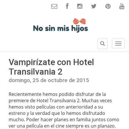
B
S
u
e
s
c
Vampirízate con Hotel
c
c
a
Transilvania 2
i
r
o
domingo, 25 de octubre de 2015
n
e
Recientemente hemos podido disfrutar de la
s
premiere de Hotel Transilvania 2. Muchas veces
hemos visto películas con anterioridad a su
estreno y la verdad que lo hemos disfrutado
mucho. Poder hacer planes en familia juntos como
ver una película en el cine siempre es un planazo.