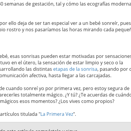
s 30 semanas de gestación, tal y cómo las ecografías modern
por ello deja de ser tan especial ver a un bebé sonreír, pues
opio rostro y nos pasaríamos las horas mirando cada peque
bebé, esas sonrisas pueden estar motivadas por sensacione
vo en el útero, la sensación de estar limpio y seco o la
sarrollando las distintas
etapas de la sonrisa
, pasando por 
comunicación afectiva, hasta llegar a las carcajadas.
e cuando sonreí yo por primera vez, pero estoy segura de
recerles totalmente mágico. ¿Y tú? ¿Te acuerdas de cuánd
en mágicos esos momentos? ¿Los vives como propios?
artículos titulada "
La Primera Vez
".