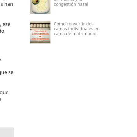
as han
congestión nasal
, ese
Cómo convertir dos
camas individuales en
ño
cama de matrimonio
s
que se
 que
o