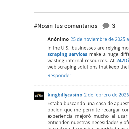
#Nosin tus comentarios
3
Anónimo
25 de noviembre de 2025 a 
In the U.S., businesses are relying mo
scraping services
make a huge diffe
wasting internal resources. At
247Di
web scraping solutions that keep the
Responder
kingbillycasino
2 de febrero de 2026
Estaba buscando una casa de apuest
opción que me permite recargar con
experiencia mejoró mucho al usa
entienden nuestras necesidades y ofr
lo cual me da mucha seguridad para 