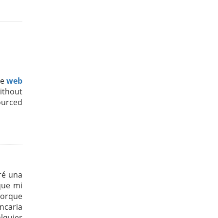
re
web
ithout
sourced
ré una
que mi
porque
ncaria
lquier