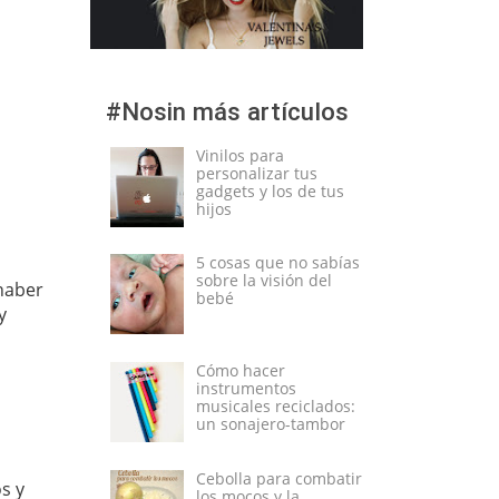
#Nosin más artículos
Vinilos para
personalizar tus
gadgets y los de tus
hijos
5 cosas que no sabías
sobre la visión del
 haber
bebé
y
Cómo hacer
instrumentos
musicales reciclados:
un sonajero-tambor
Cebolla para combatir
s y
los mocos y la