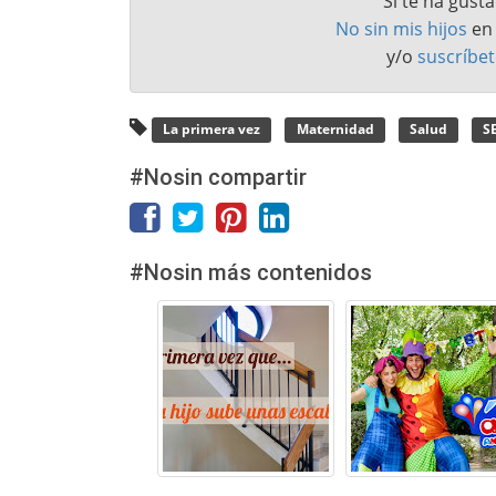
Si te ha gust
No sin mis hijos
e
y/o
suscríbet
La primera vez
Maternidad
Salud
S
#Nosin compartir
#Nosin más contenidos