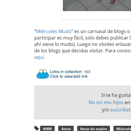
“
Miércoles Mudo
” es un carnaval de blogs 
participar es muy fácil, solo debes publicar 
ahí viene lo mudo). Luego no olvides enlaza
de los blogs que decidas visitar. Para con
aquí
.
Si te ha gust
No sin mis hijos
e
y/o
suscríbet
#MM
Amor
Amor de madre
Miércol