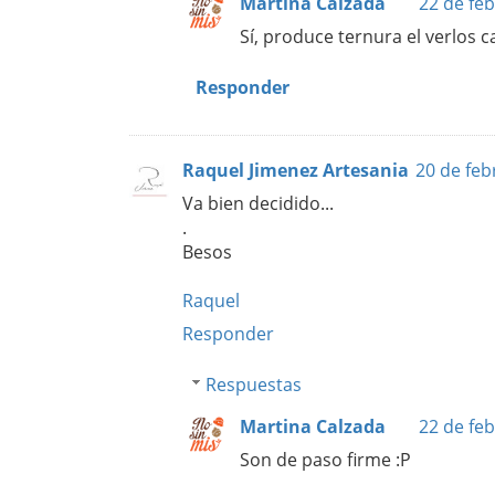
Martina Calzada
22 de feb
Sí, produce ternura el verlos ca
Responder
Raquel Jimenez Artesania
20 de feb
Va bien decidido...
.
Besos
Raquel
Responder
Respuestas
Martina Calzada
22 de feb
Son de paso firme :P