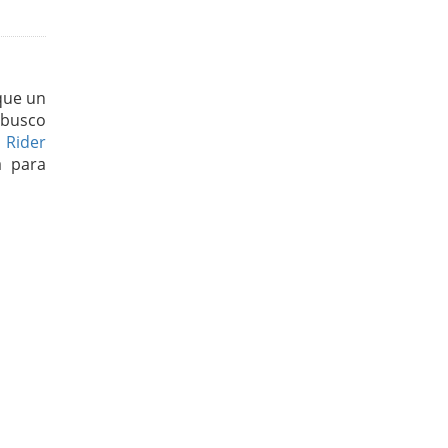
que un
 busco
 Rider
a para