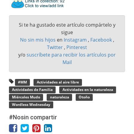
Si te ha gustado este artículo compártelo y
sigue
No sin mis hijos
en
Instagram
,
Facebook
,
Twitter
,
Pinterest
y/o
suscríbete para recibir los artículos por
Mail
#MM
Actividades al aire libre
Actividades de Familia
Actividades en la naturaleza
Miércoles Mudo
naturaleza
Otoño
Wordless Wednesday
#Nosin compartir