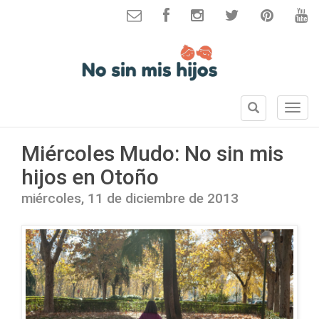
B
S
u
e
s
c
Miércoles Mudo: No sin mis
c
c
a
hijos en Otoño
i
r
o
miércoles, 11 de diciembre de 2013
n
e
s