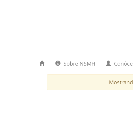
Sobre NSMH
Conóc
Mostrand