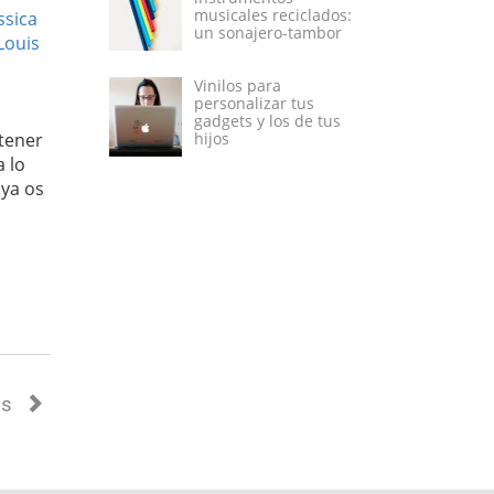
musicales reciclados:
ssica
un sonajero-tambor
Louis
Vinilos para
personalizar tus
gadgets y los de tus
tener
hijos
a lo
 ya os
as