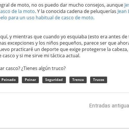
tegral de moto, no os puedo dar mucho consejos, aunque
Je
casco de la moto
. Y la conocida cadena de peluquerías
Jean 
pelo para un uso habitual de casco de moto
.
uí, y mientras que cuando yo esquiaba (esto era antes de 
gunas excepciones y los niños pequeños, parece ser que ahor
nuevo practicaré un deporte que exige protegerse la cabeza,
casco y si me sirve mi táctica actual.
ar casco? ¿Tienes algún truco?
Peinado
Peinar
Seguridad
Trenza
Trucos
Entradas antigu