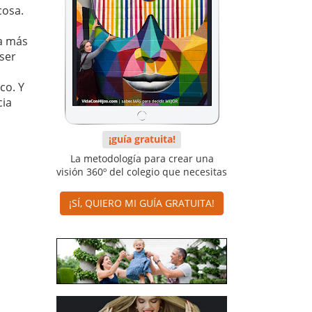
cosa.
la más
 ser
co. Y
cia
¡guía gratuita!
La metodología para crear una
visión 360º del colegio que necesitas
¡SÍ, QUIERO MI GUÍA GRATUITA!