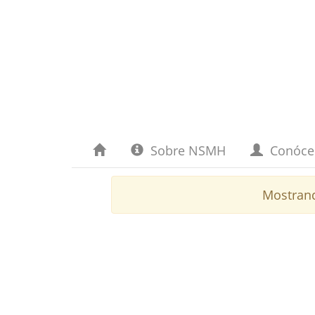
Sobre NSMH
Conóc
Mostran