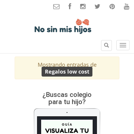
B
S
u
e
s
c
Mostrando entradas de
c
c
Regalos low cost
a
i
r
o
n
e
¿Buscas colegio
s
para tu hijo?