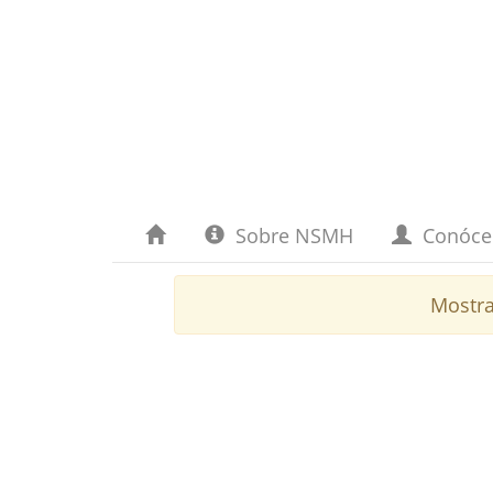
Sobre NSMH
Conóc
Mostr