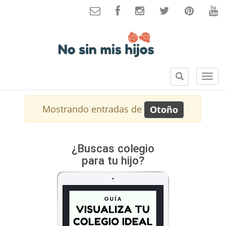
B
S
u
e
s
c
Mostrando entradas de
Otoño
c
c
a
i
r
o
n
¿Buscas colegio
e
para tu hijo?
s