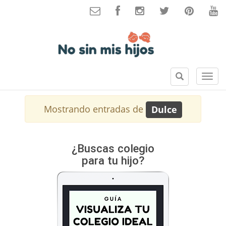
B
S
u
e
s
c
Mostrando entradas de
Dulce
c
c
a
i
r
o
n
¿Buscas colegio
e
para tu hijo?
s