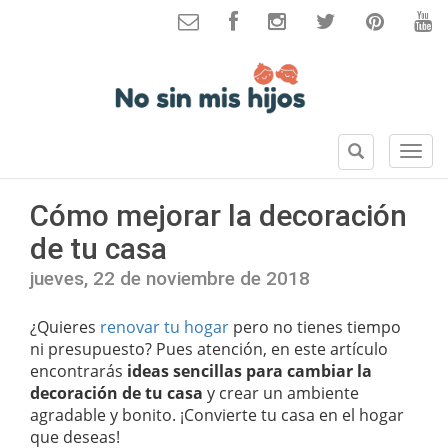
B
S
u
e
s
c
Cómo mejorar la decoración
c
c
a
de tu casa
i
r
o
jueves, 22 de noviembre de 2018
n
e
¿Quieres
renovar tu hogar
pero no tienes tiempo
s
ni presupuesto? Pues atención, en este artículo
encontrarás
ideas sencillas para cambiar la
decoración de tu casa
y crear un ambiente
agradable y bonito. ¡Convierte tu casa en el hogar
que deseas!