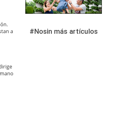
ión.
#Nosin más artículos
stan a
dirige
 mano