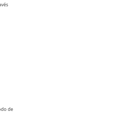
avés
odo de