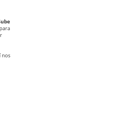
Sube
para
r
í nos