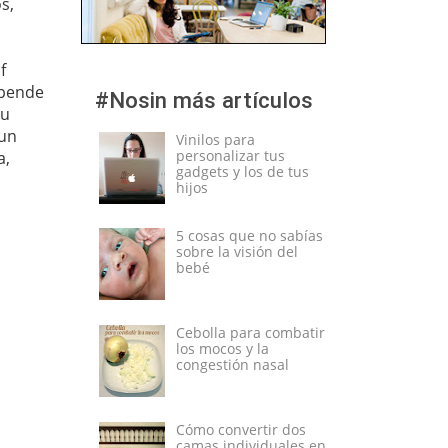
s,
f
epende
#Nosin más artículos
tu
 un
Vinilos para
personalizar tus
a,
gadgets y los de tus
hijos
5 cosas que no sabías
sobre la visión del
bebé
Cebolla para combatir
los mocos y la
congestión nasal
Cómo convertir dos
camas individuales en