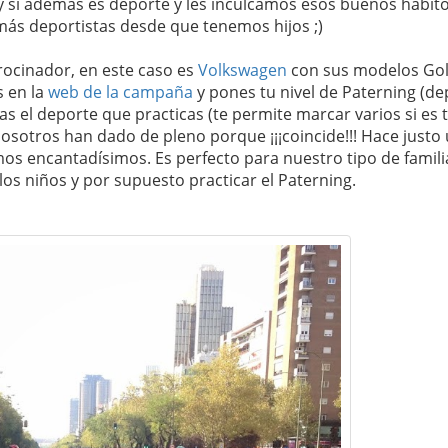
 y si además es deporte y les inculcamos esos buenos hábito
ás deportistas desde que tenemos hijos ;)
rocinador, en este caso es
Volkswagen
con sus modelos Gol
s en la
web de la campaña
y pones tu nivel de Paterning (d
s el deporte que practicas (te permite marcar varios si es 
n nosotros han dado de pleno porque ¡¡¡coincide!!! Hace justo
 encantadísimos. Es perfecto para nuestro tipo de famili
os niños y por supuesto practicar el Paterning.