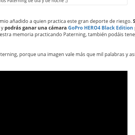
mos Paterning de día y de noche ;)
io añadido a quien practica este gran deporte de riesgo.
y
podrás ganar una cámara
GoPro HERO4 Black Edition
estra memoria practicando Paterning, también podáis tene
aterning, porque una imagen vale más que mil palabras y as