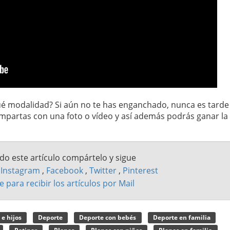
¿Qué modalidad? Si aún no te has enganchado, nunca es tarde
ompartas con una foto o vídeo y así además podrás ganar la
ado este artículo compártelo y sigue
n
Instagram
,
Facebook
,
Twitter
,
Pinterest
e para recibir los artículos por Mail
 e hijos
Deporte
Deporte con bebés
Deporte en familia