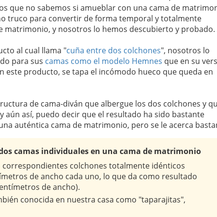
ados que no sabemos si amueblar con una cama de matrimon
ño truco para convertir de forma temporal y totalmente
de matrimonio, y nosotros lo hemos descubierto y probado.
to al cual llama "
cuña entre dos colchones
", nosotros lo
cado para sus
camas como el modelo Hemnes
que en su ver
con este producto, se tapa el incómodo hueco que queda en
uctura de cama-diván que albergue los dos colchones y q
y aún así, puedo decir que el resultado ha sido bastante
 una auténtica cama de matrimonio, pero se le acerca basta
r dos camas individuales en una cama de matrimonio
s correspondientes colchones totalmente idénticos
tímetros de ancho cada uno, lo que da como resultado
entímetros de ancho).
bién conocida en nuestra casa como "taparajitas",