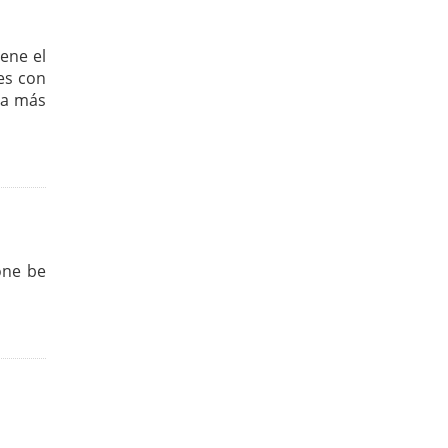
ene el
es con
la más
 one be