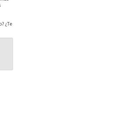
s
o? ¿Te