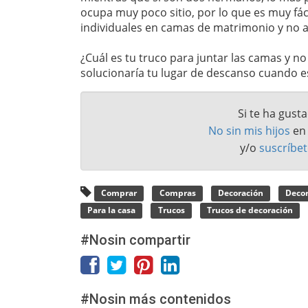
ocupa muy poco sitio, por lo que es muy fáci
individuales en camas de matrimonio y no a l
¿Cuál es tu truco para juntar las camas y n
solucionaría tu lugar de descanso cuando e
Si te ha gust
No sin mis hijos
e
y/o
suscríbet
Comprar
Compras
Decoración
Decor
Para la casa
Trucos
Trucos de decoración
#Nosin compartir
#Nosin más contenidos