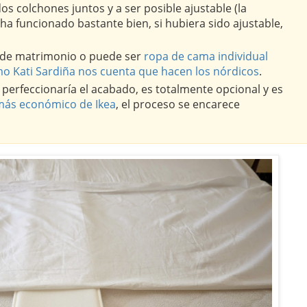
s colchones juntos y a ser posible ajustable (la
 ha funcionado bastante bien, si hubiera sido ajustable,
 de matrimonio o puede ser
ropa de cama individual
mo Kati Sardiña nos cuenta que hacen los nórdicos
.
perfeccionaría el acabado, es totalmente opcional y es
 más económico de Ikea
, el proceso se encarece