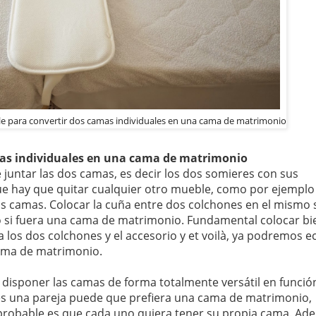
le para convertir dos camas individuales en una cama de matrimonio
mas individuales en una cama de matrimonio
juntar las dos camas, es decir los dos somieres con sus
ue hay que quitar cualquier otro mueble, como por ejemplo
os camas. Colocar la cuña entre dos colchones en el mismo s
 si fuera una cama de matrimonio. Fundamental colocar bie
los dos colchones y el accesorio y et voilà, ya podremos e
cama de matrimonio.
 disponer las camas de forma totalmente versátil en funció
i es una pareja puede que prefiera una cama de matrimonio,
probable es que cada uno quiera tener su propia cama. Ad