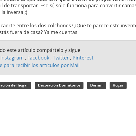
l de transportar. Eso sí, sólo funciona para convertir cama
a inversa ;)
o caerte entre los dos colchones? ¿Qué te parece este invent
stás fuera de casa? Ya me cuentas.
ado este artículo compártelo y sigue
n
Instagram
,
Facebook
,
Twitter
,
Pinterest
e para recibir los artículos por Mail
ación del hogar
Decoración Dormitorios
Dormir
Hogar