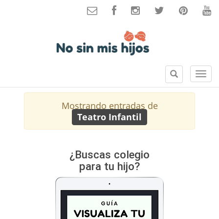
B
S
u
e
s
c
Mostrando entradas de
c
c
Teatro Infantil
a
i
r
o
n
e
¿Buscas colegio
s
para tu hijo?