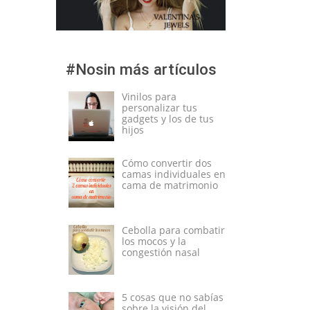
#Nosin más artículos
Vinilos para
personalizar tus
gadgets y los de tus
hijos
Cómo convertir dos
camas individuales en
cama de matrimonio
Cebolla para combatir
los mocos y la
congestión nasal
5 cosas que no sabías
sobre la visión del