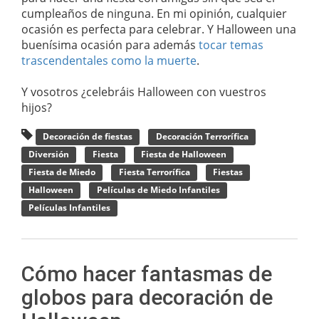
cumpleaños de ninguna. En mi opinión, cualquier
ocasión es perfecta para celebrar. Y Halloween una
buenísima ocasión para además
tocar temas
trascendentales como la muerte
.
Y vosotros ¿celebráis Halloween con vuestros
hijos?
Decoración de fiestas
Decoración Terrorífica
Diversión
Fiesta
Fiesta de Halloween
Fiesta de Miedo
Fiesta Terrorífica
Fiestas
Halloween
Películas de Miedo Infantiles
Películas Infantiles
Cómo hacer fantasmas de
globos para decoración de