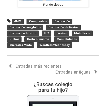
Flor de globos
#MM
Cumpleaños
Decoración
Decoración con globos
Decoración de fiestas
Decoración Infantil
DIY
Fiestas
Globoflexia
Globos
Hazlo tú mismo
Manualidades
Miércoles Mudo
Wordless Wednesday
Entradas más recientes
Entradas antiguas
¿Buscas colegio
para tu hijo?