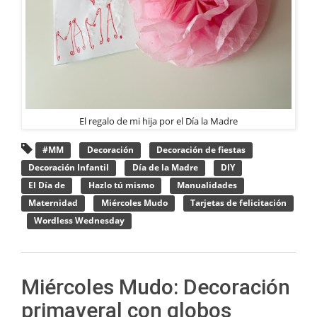
El regalo de mi hija por el Día la Madre
#MM
Decoración
Decoración de fiestas
Decoración Infantil
Día de la Madre
DIY
El Día de
Hazlo tú mismo
Manualidades
Maternidad
Miércoles Mudo
Tarjetas de felicitación
Wordless Wednesday
Miércoles Mudo: Decoración
primaveral con globos