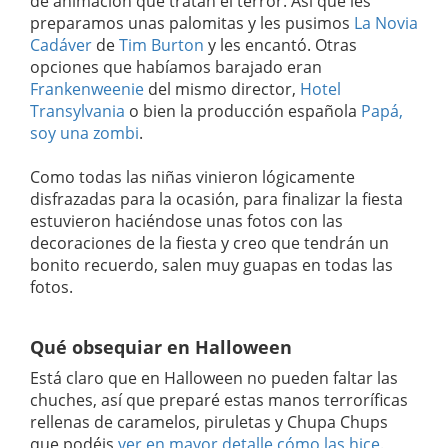
de animación que tratan el terror. Así que les
preparamos unas palomitas y les pusimos
La Novia
Cadáver
de
Tim Burton
y les encantó. Otras
opciones que habíamos barajado eran
Frankenweenie
del mismo director,
Hotel
Transylvania
o bien la producción española
Papá,
soy una zombi
.
Como todas las niñas vinieron lógicamente
disfrazadas para la ocasión, para finalizar la fiesta
estuvieron haciéndose unas fotos con las
decoraciones de la fiesta y creo que tendrán un
bonito recuerdo, salen muy guapas en todas las
fotos.
Qué obsequiar en Halloween
Está claro que en Halloween no pueden faltar las
chuches, así que preparé estas manos terroríficas
rellenas de caramelos, piruletas y Chupa Chups
que podéis
ver en mayor detalle cómo las hice
.