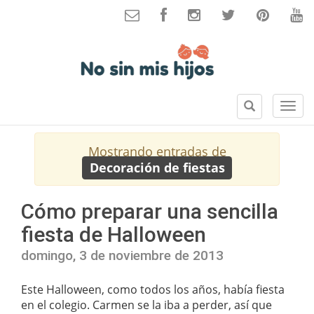
B
S
u
e
s
c
Mostrando entradas de
c
c
Decoración de fiestas
a
i
r
o
n
Cómo preparar una sencilla
e
fiesta de Halloween
s
domingo, 3 de noviembre de 2013
Este Halloween, como todos los años, había fiesta
en el colegio. Carmen se la iba a perder, así que