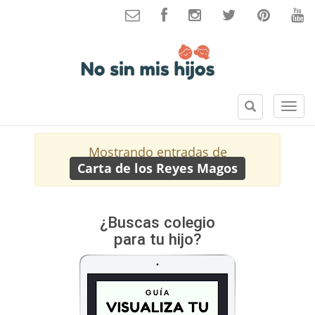
B
S
u
e
s
c
Mostrando entradas de
c
c
Carta de los Reyes Magos
a
i
r
o
n
e
¿Buscas colegio
s
para tu hijo?